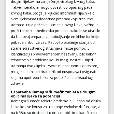
drugim lijekovima za liječenje visokog krvnog tlaka.
Takve interakcije mogu dovesti do opasnog pada
krvnog tlaka. Stoga je ključno informirati liječnika o
svim lijekovima i dodacima prehrani koje trenutno
uzimate. Prije početka uzimanja ovog lijeka, važno je
proći temeljitu medicinsku procjenu kako bi se utvrdilo
da li je ovaj preparat za poboljšanje erektilne funkcije
prikladan izbor za vas. Redovito praćenje stanja od
strane zdravstvenog stručnjaka može pomoći u
identifikaciji i pravovremenom rješavanju bilo kakvih
zdravstvenih problema koji bi mogli nastati uslijed
uzimanja ovog lijeka. Pravilnim pristupom i oprezom,
moguće je minimizirati rizik od nuspojava i osigurati
sigurnu upotrebu lijeka za poboljšanje seksualnog
zdravlja.
Usporedba Kamagra šumećih tableta s drugim
oblicima lijeka za potenciju
Kamagra šumeće tablete predstavljaju jedan od oblika
lijeka koji se koristi za tretiranje erektilne disfunkcije, a
na tržištu su dostupni i u drugim oblicima kao što su