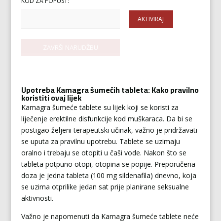
KOD ZA POPUST:
AKTIVIRAJ
Upotreba Kamagra šumećih tableta: Kako pravilno
koristiti ovaj lijek
Kamagra šumeće tablete su lijek koji se koristi za
liječenje erektilne disfunkcije kod muškaraca. Da bi se
postigao željeni terapeutski učinak, važno je pridržavati
se uputa za pravilnu upotrebu. Tablete se uzimaju
oralno i trebaju se otopiti u čaši vode. Nakon što se
tableta potpuno otopi, otopina se popije. Preporučena
doza je jedna tableta (100 mg sildenafila) dnevno, koja
se uzima otprilike jedan sat prije planirane seksualne
aktivnosti.
Važno je napomenuti da Kamagra šumeće tablete neće