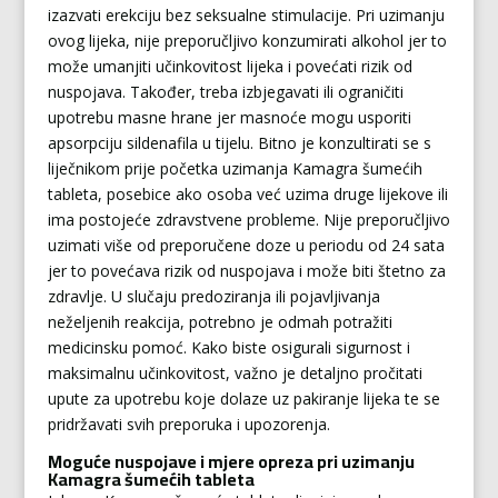
izazvati erekciju bez seksualne stimulacije. Pri uzimanju
ovog lijeka, nije preporučljivo konzumirati alkohol jer to
može umanjiti učinkovitost lijeka i povećati rizik od
nuspojava. Također, treba izbjegavati ili ograničiti
upotrebu masne hrane jer masnoće mogu usporiti
apsorpciju sildenafila u tijelu. Bitno je konzultirati se s
liječnikom prije početka uzimanja Kamagra šumećih
tableta, posebice ako osoba već uzima druge lijekove ili
ima postojeće zdravstvene probleme. Nije preporučljivo
uzimati više od preporučene doze u periodu od 24 sata
jer to povećava rizik od nuspojava i može biti štetno za
zdravlje. U slučaju predoziranja ili pojavljivanja
neželjenih reakcija, potrebno je odmah potražiti
medicinsku pomoć. Kako biste osigurali sigurnost i
maksimalnu učinkovitost, važno je detaljno pročitati
upute za upotrebu koje dolaze uz pakiranje lijeka te se
pridržavati svih preporuka i upozorenja.
Moguće nuspojave i mjere opreza pri uzimanju
Kamagra šumećih tableta