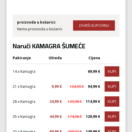
proizvoda u košarici:
Nema proizvoda u košarici
Naruči KAMAGRA ŠUMEĆE
Pakiranje
Ušteda
Cijena
KUPI
14 x Kamagra
69,99 €
KUPI
21 x Kamagra
9,99 €
104,99 €
94,99 €
KUPI
28 x Kamagra
24,99 €
139,98 €
114,99 €
KUPI
35 x Kamagra
44,99 €
174,98 €
129,99 €
KUPI
42 x Kamagra
69,98 €
209,97 €
139,99 €