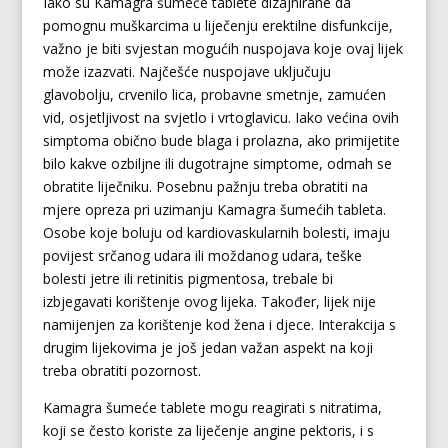
Iako su Kamagra šumeće tablete dizajnirane da
pomognu muškarcima u liječenju erektilne disfunkcije,
važno je biti svjestan mogućih nuspojava koje ovaj lijek
može izazvati. Najčešće nuspojave uključuju
glavobolju, crvenilo lica, probavne smetnje, zamućen
vid, osjetljivost na svjetlo i vrtoglavicu. Iako većina ovih
simptoma obično bude blaga i prolazna, ako primijetite
bilo kakve ozbiljne ili dugotrajne simptome, odmah se
obratite liječniku. Posebnu pažnju treba obratiti na
mjere opreza pri uzimanju Kamagra šumećih tableta.
Osobe koje boluju od kardiovaskularnih bolesti, imaju
povijest srčanog udara ili moždanog udara, teške
bolesti jetre ili retinitis pigmentosa, trebale bi
izbjegavati korištenje ovog lijeka. Također, lijek nije
namijenjen za korištenje kod žena i djece. Interakcija s
drugim lijekovima je još jedan važan aspekt na koji
treba obratiti pozornost.
Kamagra šumeće tablete mogu reagirati s nitratima,
koji se često koriste za liječenje angine pektoris, i s