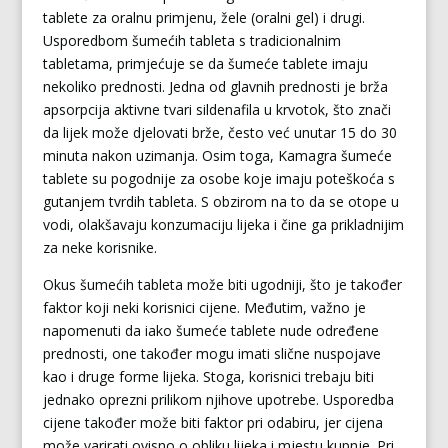
tablete za oralnu primjenu, žele (oralni gel) i drugi.
Usporedbom šumećih tableta s tradicionalnim
tabletama, primjećuje se da šumeće tablete imaju
nekoliko prednosti. Jedna od glavnih prednosti je brža
apsorpcija aktivne tvari sildenafila u krvotok, što znači
da lijek može djelovati brže, često već unutar 15 do 30
minuta nakon uzimanja. Osim toga, Kamagra šumeće
tablete su pogodnije za osobe koje imaju poteškoća s
gutanjem tvrdih tableta. S obzirom na to da se otope u
vodi, olakšavaju konzumaciju lijeka i čine ga prikladnijim
za neke korisnike.
Okus šumećih tableta može biti ugodniji, što je također
faktor koji neki korisnici cijene. Međutim, važno je
napomenuti da iako šumeće tablete nude određene
prednosti, one također mogu imati slične nuspojave
kao i druge forme lijeka. Stoga, korisnici trebaju biti
jednako oprezni prilikom njihove upotrebe. Usporedba
cijene također može biti faktor pri odabiru, jer cijena
može varirati ovisno o obliku lijeka i mjestu kupnje. Pri