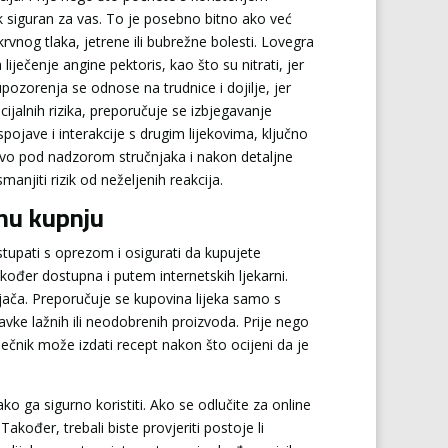
jek siguran za vas. To je posebno bitno ako već
rvnog tlaka, jetrene ili bubrežne bolesti. Lovegra
iječenje angine pektoris, kao što su nitrati, jer
zorenja se odnose na trudnice i dojilje, jer
cijalnih rizika, preporučuje se izbjegavanje
ojave i interakcije s drugim lijekovima, ključno
učivo pod nadzorom stručnjaka i nakon detaljne
njiti rizik od neželjenih reakcija.
rnu kupnju
tupati s oprezom i osigurati da kupujete
kođer dostupna i putem internetskih ljekarni.
ljača. Preporučuje se kupovina lijeka samo s
abavke lažnih ili neodobrenih proizvoda. Prije nego
ječnik može izdati recept nakon što ocijeni da je
ko ga sigurno koristiti. Ako se odlučite za online
akođer, trebali biste provjeriti postoje li