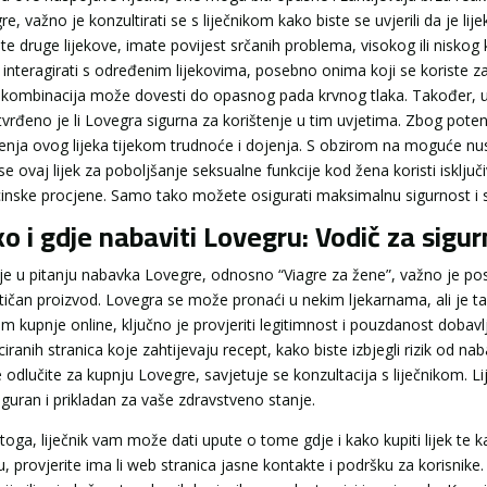
e, važno je konzultirati se s liječnikom kako biste se uvjerili da je li
e druge lijekove, imate povijest srčanih problema, visokog ili niskog k
nteragirati s određenim lijekovima, posebno onima koji se koriste za l
 kombinacija može dovesti do opasnog pada krvnog tlaka. Također, upo
tvrđeno je li Lovegra sigurna za korištenje u tim uvjetima. Zbog poten
tenja ovog lijeka tijekom trudnoće i dojenja. S obzirom na moguće nusp
 se ovaj lijek za poboljšanje seksualne funkcije kod žena koristi isklj
inske procjene. Samo tako možete osigurati maksimalnu sigurnost i sma
o i gdje nabaviti Lovegru: Vodič za sigu
je u pitanju nabavka Lovegre, odnosno “Viagre za žene”, važno je pos
tičan proizvod. Lovegra se može pronaći u nekim ljekarnama, ali je ta
kom kupnje online, ključno je provjeriti legitimnost i pouzdanost dobav
iciranih stranica koje zahtijevaju recept, kako biste izbjegli rizik od n
 odlučite za kupnju Lovegre, savjetuje se konzultacija s liječnikom. Li
siguran i prikladan za vaše zdravstveno stanje.
oga, liječnik vam može dati upute o tome gdje i kako kupiti lijek te ka
, provjerite ima li web stranica jasne kontakte i podršku za korisnike. T