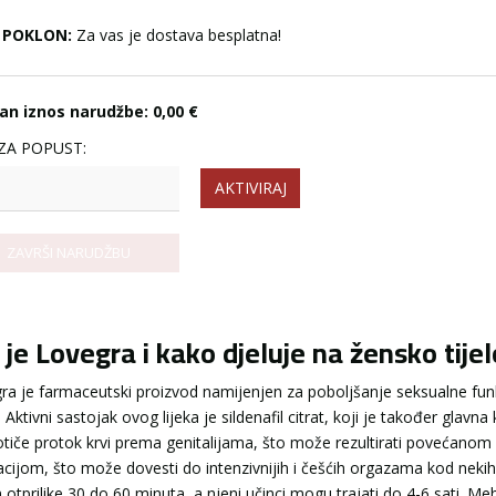
POKLON:
Za vas je dostava besplatna!
an iznos narudžbe:
0,00 €
ZA POPUST:
AKTIVIRAJ
 je Lovegra i kako djeluje na žensko tije
ra je farmaceutski proizvod namijenjen za poboljšanje seksualne funk
 Aktivni sastojak ovog lijeka je sildenafil citrat, koji je također glav
otiče protok krvi prema genitalijama, što može rezultirati povećanom
kacijom, što može dovesti do intenzivnijih i češćih orgazama kod neki
 otprilike 30 do 60 minuta, a njeni učinci mogu trajati do 4-6 sati. M