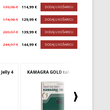
139,98 €
114,99 €
DODAJ U KOŠARICU
174,98 €
129,99 €
DODAJ U KOŠARICU
209,97 €
139,99 €
DODAJ U KOŠARICU
244,97 €
144,99 €
DODAJ U KOŠARICU
elly 4
KAMAGRA GOLD tablete
SUPER 