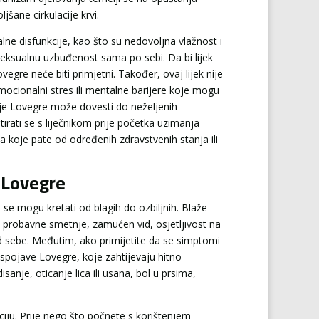
jšane cirkulacije krvi.
e disfunkcije, kao što su nedovoljna vlažnost i
seksualnu uzbuđenost sama po sebi. Da bi lijek
vegre neće biti primjetni. Također, ovaj lijek nije
emocionalni stres ili mentalne barijere koje mogu
enje Lovegre može dovesti do neželjenih
irati se s liječnikom prije početka uzimanja
a koje pate od određenih zdravstvenih stanja ili
 Lovegre
se mogu kretati od blagih do ozbiljnih. Blaže
, probavne smetnje, zamućen vid, osjetljivost na
od sebe. Međutim, ako primijetite da se simptomi
nuspojave Lovegre, koje zahtijevaju hitno
sanje, oticanje lica ili usana, bol u prsima,
ciju. Prije nego što počnete s korištenjem