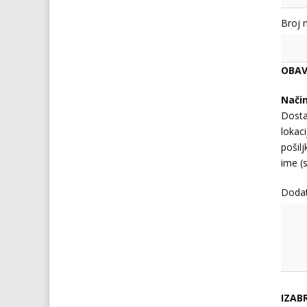
Broj 
OBAV
Nači
Dosta
lokaci
pošil
ime (s
Doda
IZAB