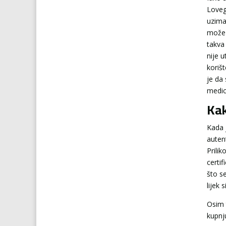
Lovegr
uzimat
može i
takva
nije u
koriš
je da
medic
Kak
Kada 
auten
Prili
certif
što se
lijek 
Osim t
kupnju