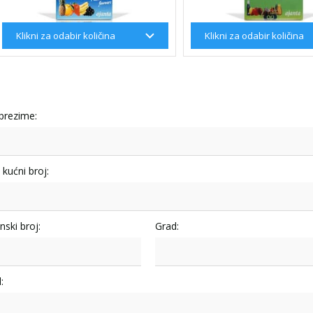
 prezime:
i kućni broj:
nski broj:
Grad:
: