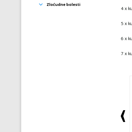
Zloćudne bolesti
4 x k
5 x k
6 x k
7 x k