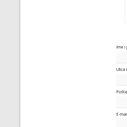
Ime i
Ulica 
Pošta
E-mail