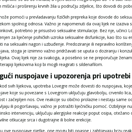
h mišića i proširenju krvnih žila u području zdjelice, što dovodi do pobol
ože pomoći u prevladavanju fizičkih prepreka koje dovode do seksualn
ijekom spolnog odnosa. Važno je napomenuti da ovaj lijek ne izaziva 
inkovit, potrebno je prisustvo seksualne stimulacije. Bez nje, učinci Lo
enjen za liječenje psihičkih uzroka seksualne disfunkcije, kao što su 
ati na seksualni nagon i uzbuđenje. Predoziranje ili nepravilno korišt
java, stoga je iznimno važno pridržavati se uputa o doziranju i konzult
lijeka. Ovaj lijek nije za svakoga, a posebno se ne preporučuje ženam
terapiji lijekovima koji bi mogli reagirati s sildenafilom.
ući nuspojave i upozorenja pri upotrebi
 kod svih lijekova, upotreba Lovegre može dovesti do nuspojava, koje 
jave koje su povezane s Lovegrom uključuju glavobolju, crvenilo lica
lost i začepljen nos. Ove reakcije su obično prolazne i nestaju same 
ljaju ili pogoršavaju, važno je potražiti liječničku pomoć. Ozbiljnije 
nsko intervenciju, uključuju alergijske reakcije poput osipa, otežano di
ilne otkucaje srca i dugotrajne ili bolne erekcije.
su ove nuspojave rijetke, one mogu biti opasne i zahtijevaju brzu reak