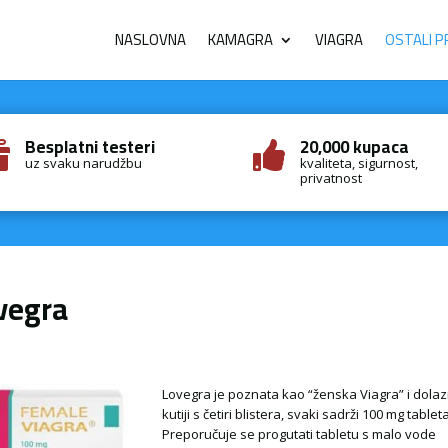
NASLOVNA
KAMAGRA
VIAGRA
OSTALI P
Besplatni testeri
20,000 kupaca


uz svaku narudžbu
kvaliteta, sigurnost,
privatnost
vegra
Lovegra je poznata kao “ženska Viagra” i dolaz
kutiji s četiri blistera, svaki sadrži 100 mg tableta
Preporučuje se progutati tabletu s malo vode