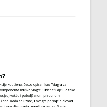
lo?
cije kod žena, često opisan kao “Viagra za
na komponenta muške Viagre. Sildenafil djeluje tako
 osjetljivošću i poboljšanom prirodnom
h žena. Kada se uzme, Lovegra počinje djelovati
ehanizam djelovanja temelji se na opuštanju