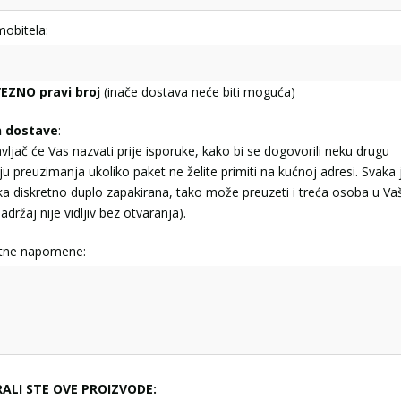
mobitela:
EZNO pravi broj
(inače dostava neće biti moguća)
n dostave
:
vljač će Vas nazvati prije isporuke, kako bi se dogovorili neku drugu
ju preuzimanja ukoliko paket ne želite primiti na kućnoj adresi. Svaka 
jka diskretno duplo zapakirana, tako može preuzeti i treća osoba u Va
adržaj nije vidljiv bez otvaranja).
tne napomene:
RALI STE OVE PROIZVODE: