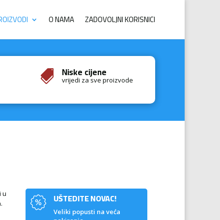
ROIZVODI
O NAMA
ZADOVOLJNI KORISNICI
Niske cijene

vrijedi za sve proizvode
i u
UŠTEDITE NOVAC!
.
Veliki popusti na veća