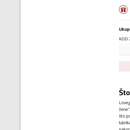
Ukup
KOD 
Što
Loveg
žene”.
što p
lubri
nakon