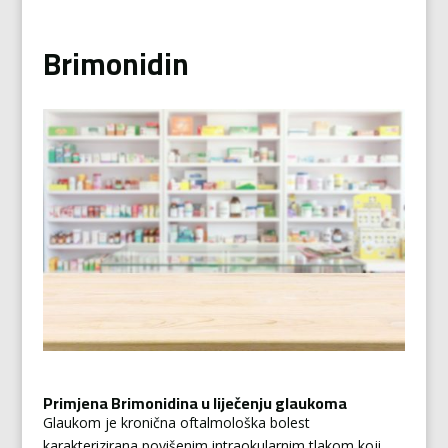
Brimonidin
Primjena Brimonidina u liječenju glaukoma
Glaukom je kronična oftalmološka bolest
karakterizirana povišenim intraokularnim tlakom koji,