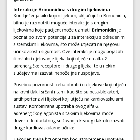
Interakcije Brimonidina s drugim lijekovima
Kod liječenja bilo kojim lijekom, uključujući i Brimonidin,
bitno je razmotriti moguće interakcije s drugim
lijekovima koje pacijent može uzimati.
Brimonidin
je
poznat po svom potencijalu za interakciju s određenim
sistemskim lijekovima, što može utjecati na njegovu
učinkovitost i sigurnost. Ove interakcije mogu pojačati
ili oslabiti djelovanje lijeka koji utječe na alfa-2
adrenergičke receptore ili drugog lijeka, te u nekim
slučajevima izazvati nepoželjne nuspojave.
Posebnu pozornost treba obratiti na lijekove koji utječu
na krvni tlak i srčani ritam, kao što su beta-blokatori,
antihipertenzivi i lijekovi koji utječu na kardiovaskularni
sustav. Kombinirana upotreba ovog alfa-2
adrenergičkog agonista s takvim lijekovima može
dovesti do dodatnog snižavanja krvnog tlaka ili izazvati
druge kardiovaskularne učinke.
Također, treba biti oprezan kod istovremene upotrebe