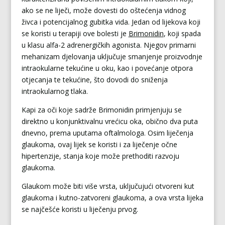
ako se ne liječi, može dovesti do oštećenja vidnog
živca i potencijalnog gubitka vida. Jedan od lijekova koji
se koristi u terapiji ove bolesti je
Brimonidin
, koji spada
u klasu alfa-2 adrenergičkih agonista. Njegov primarni
mehanizam djelovanja uključuje smanjenje proizvodnje
intraokularne tekućine u oku, kao i povećanje otpora
otjecanja te tekućine, što dovodi do sniženja
intraokularnog tlaka.
Kapi za oči koje sadrže Brimonidin primjenjuju se
direktno u konjunktivalnu vrećicu oka, obično dva puta
dnevno, prema uputama oftalmologa. Osim liječenja
glaukoma, ovaj lijek se koristi i za liječenje očne
hipertenzije, stanja koje može prethoditi razvoju
glaukoma.
Glaukom može biti više vrsta, uključujući otvoreni kut
glaukoma i kutno-zatvoreni glaukoma, a ova vrsta lijeka
se najčešće koristi u liječenju prvog.