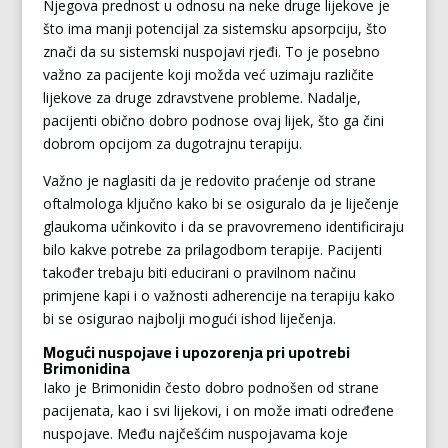
Njegova prednost u odnosu na neke druge lijekove je
što ima manji potencijal za sistemsku apsorpciju, što
znači da su sistemski nuspojavi rjeđi. To je posebno
važno za pacijente koji možda već uzimaju različite
lijekove za druge zdravstvene probleme. Nadalje,
pacijenti obično dobro podnose ovaj lijek, što ga čini
dobrom opcijom za dugotrajnu terapiju.
Važno je naglasiti da je redovito praćenje od strane
oftalmologa ključno kako bi se osiguralo da je liječenje
glaukoma učinkovito i da se pravovremeno identificiraju
bilo kakve potrebe za prilagodbom terapije. Pacijenti
također trebaju biti educirani o pravilnom načinu
primjene kapi i o važnosti adherencije na terapiju kako
bi se osigurao najbolji mogući ishod liječenja.
Mogući nuspojave i upozorenja pri upotrebi
Brimonidina
Iako je Brimonidin često dobro podnošen od strane
pacijenata, kao i svi lijekovi, i on može imati određene
nuspojave. Među najčešćim nuspojavama koje