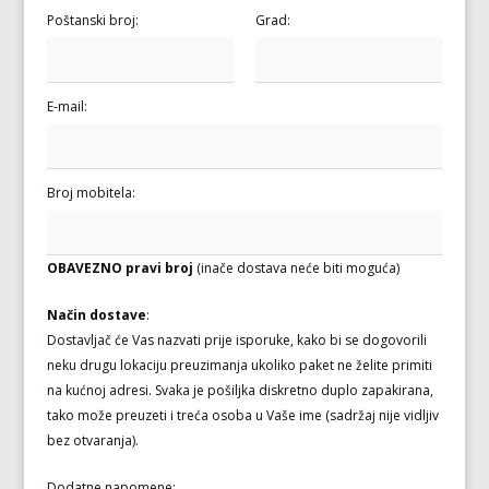
Poštanski broj:
Grad:
E-mail:
Broj mobitela:
OBAVEZNO pravi broj
(inače dostava neće biti moguća)
Način dostave
:
Dostavljač će Vas nazvati prije isporuke, kako bi se dogovorili
neku drugu lokaciju preuzimanja ukoliko paket ne želite primiti
na kućnoj adresi. Svaka je pošiljka diskretno duplo zapakirana,
tako može preuzeti i treća osoba u Vaše ime (sadržaj nije vidljiv
bez otvaranja).
Dodatne napomene: