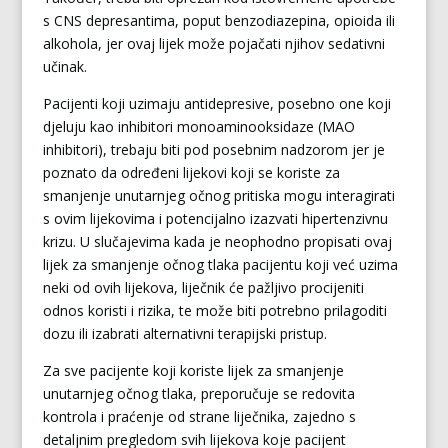
s CNS depresantima, poput benzodiazepina, opioida ili
alkohola, jer ovaj lijek može pojačati njihov sedativni
učinak.
Pacijenti koji uzimaju antidepresive, posebno one koji
djeluju kao inhibitori monoaminooksidaze (MAO
inhibitori), trebaju biti pod posebnim nadzorom jer je
poznato da određeni lijekovi koji se koriste za
smanjenje unutarnjeg očnog pritiska mogu interagirati
s ovim lijekovima i potencijalno izazvati hipertenzivnu
krizu. U slučajevima kada je neophodno propisati ovaj
lijek za smanjenje očnog tlaka pacijentu koji već uzima
neki od ovih lijekova, liječnik će pažljivo procijeniti
odnos koristi i rizika, te može biti potrebno prilagoditi
dozu ili izabrati alternativni terapijski pristup.
Za sve pacijente koji koriste lijek za smanjenje
unutarnjeg očnog tlaka, preporučuje se redovita
kontrola i praćenje od strane liječnika, zajedno s
detaljnim pregledom svih lijekova koje pacijent