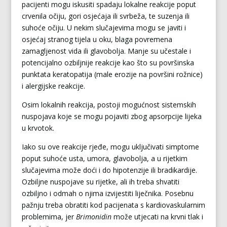
pacijenti mogu iskusiti spadaju lokalne reakcije poput
crvenila očiju, gori osjećaja ili svrbeža, te suzenja ili
suhoće očiju. U nekim slučajevima mogu se javiti i
osjećaj stranog tijela u oku, blaga povremena
zamagljenost vida ili glavobolja. Manje su učestale i
potencijalno ozbiljnije reakcije kao što su površinska
punktata keratopatija (male erozije na površini rožnice)
i alergijske reakcije.
Osim lokalnih reakcija, postoji mogućnost sistemskih
nuspojava koje se mogu pojaviti zbog apsorpcije lijeka
u krvotok.
Iako su ove reakcije rjeđe, mogu uključivati simptome
poput suhoće usta, umora, glavobolja, a u rijetkim
slučajevima može doći i do hipotenzije ili bradikardije.
Ozbiljne nuspojave su rijetke, ali ih treba shvatiti
ozbiljno i odmah o njima izvijestiti liječnika. Posebnu
pažnju treba obratiti kod pacijenata s kardiovaskularnim
problemima, jer
Brimonidin
može utjecati na krvni tlak i