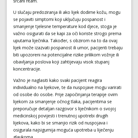
srčani ritam.
U slučaju predoziranja ili ako lijek dodirne kožu, mogu
se pojaviti simptomi koji uključuju pospanost i
smanjenje tjelesne temperature kod djece, stoga je
važno osigurati da se kapi za oči koriste strogo prema
uputama liječnika. Također, s obzirom na to da ovaj
lijek može izazvati pospanost ili umor, pacijenti trebaju
biti upozoreni na potencijalne rizike prilikom vožnje ili
obavljanja poslova koji zahtijevaju visok stupanj
koncentracije.
Važno je naglasiti kako svaki pacijent reagira
individualno na lijekove, te da nuspojave mogu varirati
od osobe do osobe. Prije započinjanja terapije ovim
lijekom za smanjenje očnog tlaka, pacijentima se
preporučuje detaljan razgovor s liječnikom o svojoj
medicinskoj povijesti i trenutnoj upotrebi drugih
lijekova, kako bi se smanjio rizik od nuspojava i
osigurala najsigurnija moguća upotreba u liječenju
glaukoma.