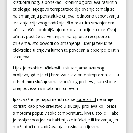
kratkotrajnog, a ponekad i kroničnog proljeva različitih
etiologija. Njegovo terapeutsko djelovanje temelji se
na smanjenju peristaltike crijeva, odnosno usporavanju
kretanja crijevnog sadržaja, što rezultira smanjenom
učestalošću i poboljšanjem konzistencije stolice. Ovaj
učinak postiže se vezanjem na opioide receptore u
crijevima, što dovodi do smanjenja lučenja tekućine i
elektrolita u crijevni lumen te povećanja apsorpcije istih
iz crijeva.
Lijek je osobito učinkovit u situacijama akutnog
proljeva, gdje je cilj brzo zaustavljanje simptoma, ali i u
određenim slučajevima kroničnog proljeva, kao što je
onaj povezan s iritabilnim crijevom.
Ipak, važno je napomenuti da se
loperamid
ne smije
koristiti kao prvo sredstvo u slučaju proljeva koji prate
simptomi poput visoke temperature, krvi u stolici ili ako
je proljev posljedica bakterijske infekcije ili trovanja, jer
može doći do zadržavanja toksina u crijevima.