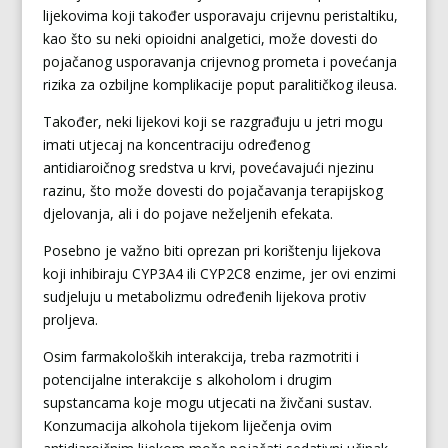
lijekovima koji također usporavaju crijevnu peristaltiku,
kao što su neki opioidni analgetici, može dovesti do
pojačanog usporavanja crijevnog prometa i povećanja
rizika za ozbiljne komplikacije poput paralitičkog ileusa.
Također, neki lijekovi koji se razgrađuju u jetri mogu
imati utjecaj na koncentraciju određenog
antidiaroičnog sredstva u krvi, povećavajući njezinu
razinu, što može dovesti do pojačavanja terapijskog
djelovanja, ali i do pojave neželjenih efekata.
Posebno je važno biti oprezan pri korištenju lijekova
koji inhibiraju CYP3A4 ili CYP2C8 enzime, jer ovi enzimi
sudjeluju u metabolizmu određenih lijekova protiv
proljeva.
Osim farmakoloških interakcija, treba razmotriti i
potencijalne interakcije s alkoholom i drugim
supstancama koje mogu utjecati na živčani sustav.
Konzumacija alkohola tijekom liječenja ovim