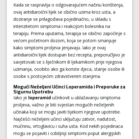
Kada se raspravlja o odgovarajućem načinu korištenja,
ovaj antidiaroični lijek se obično uzima kroz usta, a
doziranje se prilagođava pojedinačno, u skladu s
intenzitetom simptoma i reakcijom bolesnika na
terapiju. Prema uputama, terapija se obično započinje s
većom početnom dozom, koja se potom smanjuje
kako simptomi proljeva jenjavaju. Iako je ovaj
antidiaroični lijek dostupan bez recepta, preporučljivo je
savjetovati se s liječnikom ili ljekarnikom prije njegova
uzimanja, osobito ako ga koriste djeca, starije osobe ili
osobe s postojećim zdravstvenim stanjima.
Mogući Neželjeni Učinci Loperamida i Preporuke za
Sigurnu Upotrebu
Iako je
loperamid
učinkovit u ublažavanju simptoma
proljeva, važno je biti svjestan mogućih neželjenih
učinaka koji se mogu javiti tijekom njegove upotrebe.
Najčešći neželjeni učinci uključuju zatvor, nadutost,
mučninu, vrtoglavicu i suha usta. Kod nekih pojedinaca
mogu se pojaviti i ozbiljniji simptomi poput alergijskih