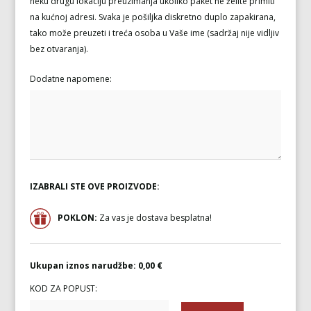
neku drugu lokaciju preuzimanja ukoliko paket ne želite primiti
na kućnoj adresi. Svaka je pošiljka diskretno duplo zapakirana,
tako može preuzeti i treća osoba u Vaše ime (sadržaj nije vidljiv
bez otvaranja).
Dodatne napomene:
IZABRALI STE OVE PROIZVODE:
POKLON:
Za vas je dostava besplatna!
Ukupan iznos narudžbe:
0,00 €
KOD ZA POPUST: