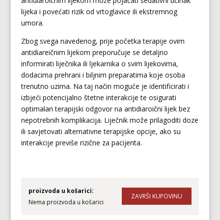
antidiaroičnim lijekom može pojačati sedativni učinak
lijeka i povećati rizik od vrtoglavice ili ekstremnog
umora.
Zbog svega navedenog, prije početka terapije ovim
antidiareičnim lijekom preporučuje se detaljno
informirati liječnika ili ljekarnika o svim lijekovima,
dodacima prehrani i biljnim preparatima koje osoba
trenutno uzima. Na taj način moguće je identificirati i
izbjeći potencijalno štetne interakcije te osigurati
optimalan terapijski odgovor na antidiaroični lijek bez
nepotrebnih komplikacija. Liječnik može prilagoditi doze
ili savjetovati alternativne terapijske opcije, ako su
interakcije previše rizične za pacijenta.
proizvoda u košarici:
Nema proizvoda u košarici