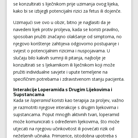
se konzultirati s liječnikom prije uzimanja ovog lijeka,
kako bi se izbjegli potencijalni rizici za fetus ili dojenče.
Uzimajući sve ovo u obzir, bitno je naglasiti da je
navedeni lijek protiv proljeva, kada se koristi pravilno,
sposoban pružiti značajno olakšanje od simptoma, no
njegovo korištenje zahtijeva odgovorno postupanje i
svijest o potencijalnim rizicima i nuspojavama. U
slučaju bilo kakvih sumnji ili pitanja, najbolje je
konzultirati se s ljekarnikom ili liječnikom koji može
pružiti individualne savjete i upute temeljene na
specifičnim potrebama i zdravstvenom stanju pacijenta.
Interakcije Loperamida s Drugim Lijekovima i
Supstancama
Kada se
loperamid
koristi kao terapija za proljev, važno
je razmotriti njegove interakcije s drugim lijekovima i
supstancama. Poput mnogih aktivnih tvari, loperamid
može komunicirati s određenim lijekovima, što može
utjecati na njegovu učinkovitost ili povećati rizik od
neželjenih učinaka. Primjerice, istodobna upotreba s