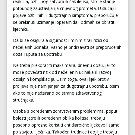
reakcija, ozbiljnog zatvora ili čak ileusa, što je stanje
potpunog zaustavljanja crijevnog prometa. U slučaju
pojave ozbiljnih ili dugotrajnih simptoma, preporučuje
se prekinuti uzimanje loperamida i odmah se obratiti
liječniku.
Da bi se osigurala sigurnost i minimizirali rizici od
neželjenih učinaka, važno je pridržavati se preporučenih
doza i uputa za upotrebu.
Ne treba prekoračiti maksimalnu dnevnu dozu, jer to
može povećati rizik od neželjenih učinaka ili razvoj
ozbiljnih komplikacija. Osim toga, ovaj lijek protiv
proljeva nije namijenjen za dugotrajnu upotrebu, osim
ako to nije nadzirano od strane zdravstvenog
stručnjaka.
Osobe s određenim zdravstvenim problemima, poput
bolesti jetre ili određenih oblika kolitisa, trebaju
posebno oprezno koristiti antidiaroične lijekove i samo
po savjetu liječnika. Također, trudnice i dojilje trebaju