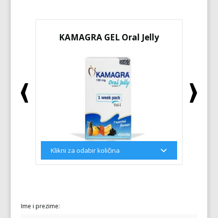
KAMAGRA GEL Oral Jelly
KA
Ime i prezime: