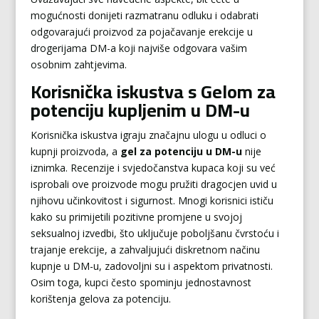
mogućnosti donijeti razmatranu odluku i odabrati
odgovarajući proizvod za pojačavanje erekcije u
drogerijama DM-a koji najviše odgovara vašim
osobnim zahtjevima.
Korisnička iskustva s Gelom za
potenciju kupljenim u DM-u
Korisnička iskustva igraju značajnu ulogu u odluci o
kupnji proizvoda, a
gel za potenciju u DM-u
nije
iznimka. Recenzije i svjedočanstva kupaca koji su već
isprobali ove proizvode mogu pružiti dragocjen uvid u
njihovu učinkovitost i sigurnost. Mnogi korisnici ističu
kako su primijetili pozitivne promjene u svojoj
seksualnoj izvedbi, što uključuje poboljšanu čvrstoću i
trajanje erekcije, a zahvaljujući diskretnom načinu
kupnje u DM-u, zadovoljni su i aspektom privatnosti.
Osim toga, kupci često spominju jednostavnost
korištenja gelova za potenciju.