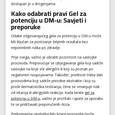
dostupan je u drogerijama.
Kako odabrati pravi Gel za
potenciju u DM-u: Savjeti i
preporuke
Odabir odgovarajućeg gela za potenciju u DM-u može
biti ključan za postizanje željenih rezultata bez
nepotrebnih rizika po zdravlje.
Prije svega, važno je obratiti pozornost na sastojke
proizvoda. Preporučuje se izbjegavanje gela koji sadrže
sastojke na koje ste alergični ili koji su poznati po
negativnim nuspojavama. Također, prednost treba dati
proizvodima koji sadrže prirodne ekstrakte i koji su
prošli dermatološka testiranja, čime se smanjuje rizik
od iritacija ili alergijskih reakcija. Kada birate
gel za
potenciju u DM-u
, važno je pročitati i upute za uporabu
te se pridržavati preporučenih doza.
Prekomjerna upotreba bilo kojeg proizvoda može