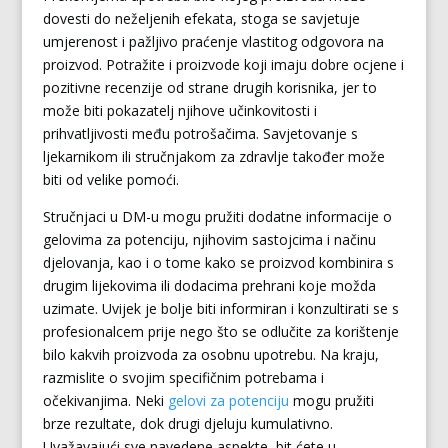
dovesti do neželjenih efekata, stoga se savjetuje
umjerenost i pažljivo praćenje vlastitog odgovora na
proizvod. Potražite i proizvode koji imaju dobre ocjene i
pozitivne recenzije od strane drugih korisnika, jer to
može biti pokazatelj njihove učinkovitosti i
prihvatljivosti među potrošačima. Savjetovanje s
ljekarnikom ili stručnjakom za zdravlje također može
biti od velike pomoći.
Stručnjaci u DM-u mogu pružiti dodatne informacije o
gelovima za potenciju, njihovim sastojcima i načinu
djelovanja, kao i o tome kako se proizvod kombinira s
drugim lijekovima ili dodacima prehrani koje možda
uzimate. Uvijek je bolje biti informiran i konzultirati se s
profesionalcem prije nego što se odlučite za korištenje
bilo kakvih proizvoda za osobnu upotrebu. Na kraju,
razmislite o svojim specifičnim potrebama i
očekivanjima. Neki
gelovi za potenciju
mogu pružiti
brze rezultate, dok drugi djeluju kumulativno.
Uvažavajući sve navedene aspekte, bit ćete u