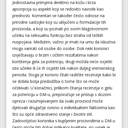
Jednostavna primjena direktno na kožu i brza
apsorpcija su aspekti koji se redovito navode kao
prednosti. Komentari se također često odnose na
prirodne sastojke koji su uključeni u formulacije tih
proizvoda, a koji su poznati po svom blagotvornom
učinku na seksualnu funkciju bez straha od teških
nuspojava. Međutim, važno je imati na umu da iskustva
mogu varirati od osobe do osobe. Dok neki korisnici
izvještavaju o brzim i očitim rezultatima nakon
korištenja gela za potenciju, drugi možda neće osjetiti
iste učinke ili će ih osjetiti tek nakon duljeg vremenskog
perioda. Stoga je korisno čitati različite recenzije kako bi
se dobila bolja predodžba o tome što se može
očekivati. U konačnici, prilikom čitanja recenzija o gelu
za potenciju u DM-u, preporučuje se pristup s dozom
opreza i razumijevanjem da svaki proizvod može
djelovati drugačije ovisno o individualnim faktorima kao
što su opće zdravstveno stanje i životni stil.
Zadovoljstvo korisnika s kupljenim proizvodima u DM-u
često može biti dobar indikator kvalitete, no uvijek je