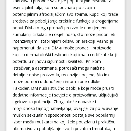
sadržavati prirodne sastojke poput biljnih ekstrakata i
esencijalnih ulja, koja su poznata po svojim
potencijalnim afrodizijačkim svojstvima. Kupci koji traže
sredstva za poboljšanje erektilne funkcije u drogerijama
poput DM-a mogu pronaći proizvode namijenjene
stimulaciji cirkulacije i osjetilnosti, što može pridonijeti
intenzivnijem i stabilnijem odzivu pri erekciji. Važno je
napomenuti da se u DM-u može pronaći i proizvode
koji su dermatološki testirani i koji imaju certifikate koji
potvrđuju njihovu sigurnost i kvalitetu. Prilikom
istraživanja asortimana, potrošači mogu naići na
detaljne opise proizvoda, recenzije i ocjene, što im
može pomoći u donošenju informirane odluke.
Također, DM nudi i stručno osoblje koje može pružiti
dodatne informacije i savjete o proizvodima, uključujući
i gelove za potenciju. Zbog lakoće nabavke i
mogućnosti tajnog nabavljanja, ovaj gel za pojačavanje
muških seksualnih sposobnosti postaje sve popularniji
izbor među muškarcima koji žele pouzdanu i praktičnu
alternativu za poboljšanje svojih privatnih trenutaka, a