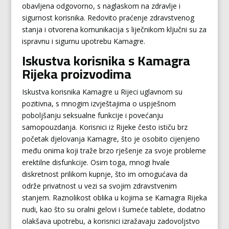
obavljena odgovorno, s naglaskom na zdravlje i
sigurnost korisnika. Redovito praćenje zdravstvenog
stanja i otvorena komunikacija s liječnikom ključni su za
ispravnu i sigurnu upotrebu Kamagre.
Iskustva korisnika s Kamagra
Rijeka proizvodima
Iskustva korisnika Kamagre u Rijeci uglavnom su
pozitivna, s mnogim izvještajima o uspješnom
poboljšanju seksualne funkcije i povećanju
samopouzdanja. Korisnici iz Rijeke često ističu brz
početak djelovanja Kamagre, što je osobito cijenjeno
među onima koji traže brzo rješenje za svoje probleme
erektilne disfunkcije. Osim toga, mnogi hvale
diskretnost prilikom kupnje, što im omogućava da
održe privatnost u vezi sa svojim zdravstvenim
stanjem. Raznolikost oblika u kojima se Kamagra Rijeka
nudi, kao što su oralni gelovi i šumeće tablete, dodatno
olakšava upotrebu, a korisnici izražavaju zadovoljstvo