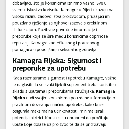
dobavljači, što je korisnicima iznimno važno. Sve u
svemu, iskustva korisnika Kamagre u Rijeci ukazuju na
visoku razinu zadovoljstva proizvodom, pružajući im
pouzdano rješenje za njihove izazove s erektilnom
disfunkcijom. Pozitivne povratne informacije i
preporuke koje se šire među korisnicima doprinose
reputaciji Kamagre kao efikasnog i pouzdanog
pomagača u poboljšanju seksualnog zdravlja.
Kamagra Rijeka: Sigurnost i
preporuke za upotrebu
Kada razmatramo sigurnost i upotrebu Kamagre, važno
je naglasiti da se svaki lijek ili suplement treba koristiti u
skladu s uputama i preporukama stručnjaka.
Kamagra
Rijeka
nudi svojim korisnicima pouzdane informacije o
pravilnom doziranju i načinu upotrebe, kako bi se
osigurala maksimalna učinkovitost i minimalizirali
potencijalni rizici. Korisnici su ohrabreni da pročitaju
upute koje dolaze uz proizvod te da se pridržavaju