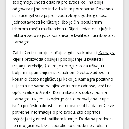
zbog mogućnosti odabira proizvoda koji najbolje
odgovara njihovim individualnim potrebama. Posebno
se ističe gel verzija proizvoda zbog ugodnog okusa i
jednostavnosti korištenja, što je čini popularnim
izborom među muškarcima u Rijeci. Jedan od ključnih
faktora zadovoljstva korisnika je kvaliteta i učinkovitost
Kamagre.
Zabilježeni su brojni slučajevi gdje su korisnici
Kamagra
Rijeka
proizvoda doživjeli poboljšanje u kvaliteti i
trajanju erekcije, što im je omogućilo da uživaju u
boljem i ispunjenijem seksualnom životu. Zadovoljni
korisnici često naglašavaju kako je Kamagra pozitivno
utjecala ne samo na njihove intimne odnose, već i na
opću kvalitetu života. Komunikacija s dobavljačima
Kamagre u Rijeci također je često pohvaljena. Kupci
ističu profesionalnost i spremnost osoblja da pruži sve
potrebne informacije o proizvodu, što doprinosi
osjećaju sigurnosti prilikom kupnje. Dodatna prednost
je i mogućnost brze isporuke koju nude neki lokalni