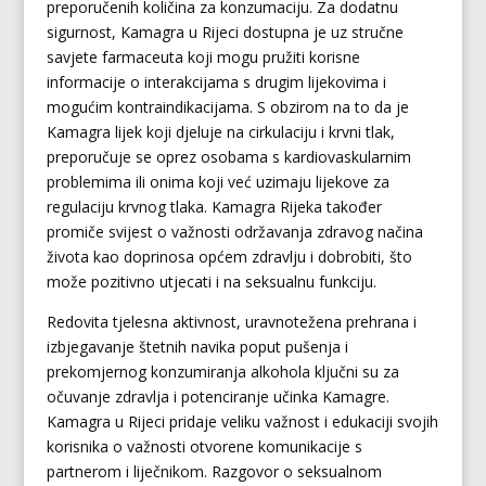
preporučenih količina za konzumaciju. Za dodatnu
sigurnost, Kamagra u Rijeci dostupna je uz stručne
savjete farmaceuta koji mogu pružiti korisne
informacije o interakcijama s drugim lijekovima i
mogućim kontraindikacijama. S obzirom na to da je
Kamagra lijek koji djeluje na cirkulaciju i krvni tlak,
preporučuje se oprez osobama s kardiovaskularnim
problemima ili onima koji već uzimaju lijekove za
regulaciju krvnog tlaka. Kamagra Rijeka također
promiče svijest o važnosti održavanja zdravog načina
života kao doprinosa općem zdravlju i dobrobiti, što
može pozitivno utjecati i na seksualnu funkciju.
Redovita tjelesna aktivnost, uravnotežena prehrana i
izbjegavanje štetnih navika poput pušenja i
prekomjernog konzumiranja alkohola ključni su za
očuvanje zdravlja i potenciranje učinka Kamagre.
Kamagra u Rijeci pridaje veliku važnost i edukaciji svojih
korisnika o važnosti otvorene komunikacije s
partnerom i liječnikom. Razgovor o seksualnom