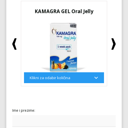
KAMAGRA GEL Oral Jelly
KA
Ime i prezime: