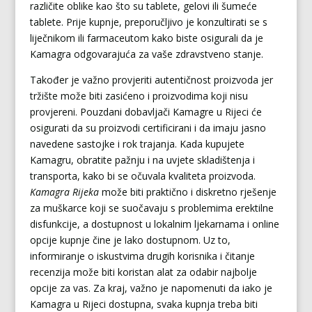
različite oblike kao što su tablete, gelovi ili šumeće
tablete. Prije kupnje, preporučljivo je konzultirati se s
liječnikom ili farmaceutom kako biste osigurali da je
Kamagra odgovarajuća za vaše zdravstveno stanje.
Također je važno provjeriti autentičnost proizvoda jer
tržište može biti zasićeno i proizvodima koji nisu
provjereni. Pouzdani dobavljači Kamagre u Rijeci će
osigurati da su proizvodi certificirani i da imaju jasno
navedene sastojke i rok trajanja. Kada kupujete
Kamagru, obratite pažnju i na uvjete skladištenja i
transporta, kako bi se očuvala kvaliteta proizvoda.
Kamagra Rijeka
može biti praktično i diskretno rješenje
za muškarce koji se suočavaju s problemima erektilne
disfunkcije, a dostupnost u lokalnim ljekarnama i online
opcije kupnje čine je lako dostupnom. Uz to,
informiranje o iskustvima drugih korisnika i čitanje
recenzija može biti koristan alat za odabir najbolje
opcije za vas. Za kraj, važno je napomenuti da iako je
Kamagra u Rijeci dostupna, svaka kupnja treba biti