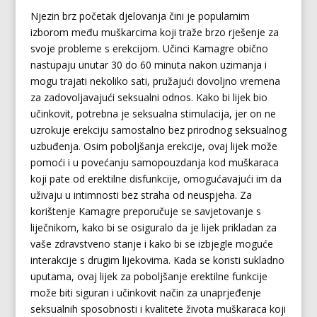
Njezin brz početak djelovanja čini je popularnim
izborom među muškarcima koji traže brzo rješenje za
svoje probleme s erekcijom. Učinci Kamagre obično
nastupaju unutar 30 do 60 minuta nakon uzimanja i
mogu trajati nekoliko sati, pružajući dovoljno vremena
za zadovoljavajući seksualni odnos. Kako bi lijek bio
učinkovit, potrebna je seksualna stimulacija, jer on ne
uzrokuje erekciju samostalno bez prirodnog seksualnog
uzbuđenja. Osim poboljšanja erekcije, ovaj lijek može
pomoći i u povećanju samopouzdanja kod muškaraca
koji pate od erektilne disfunkcije, omogućavajući im da
uživaju u intimnosti bez straha od neuspjeha. Za
korištenje Kamagre preporučuje se savjetovanje s
liječnikom, kako bi se osiguralo da je lijek prikladan za
vaše zdravstveno stanje i kako bi se izbjegle moguće
interakcije s drugim lijekovima. Kada se koristi sukladno
uputama, ovaj lijek za poboljšanje erektilne funkcije
može biti siguran i učinkovit način za unaprjeđenje
seksualnih sposobnosti i kvalitete života muškaraca koji