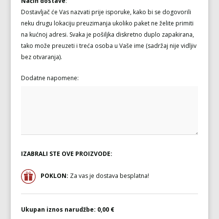
Način dostave
:
Dostavljač će Vas nazvati prije isporuke, kako bi se dogovorili
neku drugu lokaciju preuzimanja ukoliko paket ne želite primiti
na kućnoj adresi. Svaka je pošiljka diskretno duplo zapakirana,
tako može preuzeti i treća osoba u Vaše ime (sadržaj nije vidljiv
bez otvaranja).
Dodatne napomene:
IZABRALI STE OVE PROIZVODE:
POKLON:
Za vas je dostava besplatna!
Ukupan iznos narudžbe:
0,00 €