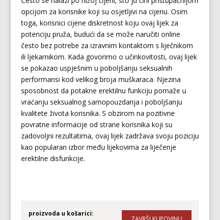
Često se nalazi po nižoj cijeni, što ju čini pristupačnijom
opcijom za korisnike koji su osjetljivi na cijenu. Osim
toga, korisnici cijene diskretnost koju ovaj lijek za
potenciju pruža, budući da se može naručiti online
često bez potrebe za izravnim kontaktom s liječnikom
ili ljekarnikom. Kada govorimo o učinkovitosti, ovaj lijek
se pokazao uspješnim u poboljšanju seksualnih
performansi kod velikog broja muškaraca. Njezina
sposobnost da potakne erektilnu funkciju pomaže u
vraćanju seksualnog samopouzdanja i poboljšanju
kvalitete života korisnika. S obzirom na pozitivne
povratne informacije od strane korisnika koji su
zadovoljni rezultatima, ovaj lijek zadržava svoju poziciju
kao popularan izbor među lijekovima za liječenje
erektilne disfunkcije.
proizvoda u košarici: