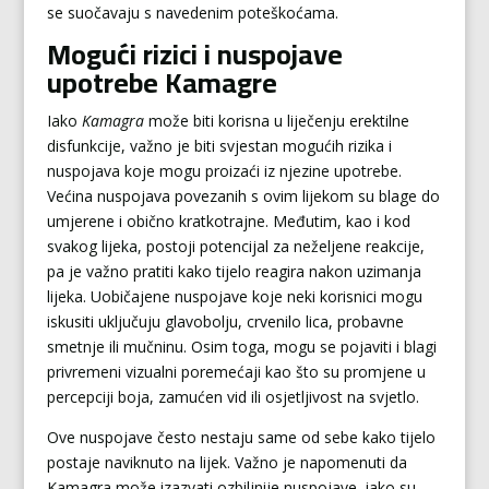
se suočavaju s navedenim poteškoćama.
Mogući rizici i nuspojave
upotrebe Kamagre
Iako
Kamagra
može biti korisna u liječenju erektilne
disfunkcije, važno je biti svjestan mogućih rizika i
nuspojava koje mogu proizaći iz njezine upotrebe.
Većina nuspojava povezanih s ovim lijekom su blage do
umjerene i obično kratkotrajne. Međutim, kao i kod
svakog lijeka, postoji potencijal za neželjene reakcije,
pa je važno pratiti kako tijelo reagira nakon uzimanja
lijeka. Uobičajene nuspojave koje neki korisnici mogu
iskusiti uključuju glavobolju, crvenilo lica, probavne
smetnje ili mučninu. Osim toga, mogu se pojaviti i blagi
privremeni vizualni poremećaji kao što su promjene u
percepciji boja, zamućen vid ili osjetljivost na svjetlo.
Ove nuspojave često nestaju same od sebe kako tijelo
postaje naviknuto na lijek. Važno je napomenuti da
Kamagra može izazvati ozbiljnije nuspojave, iako su