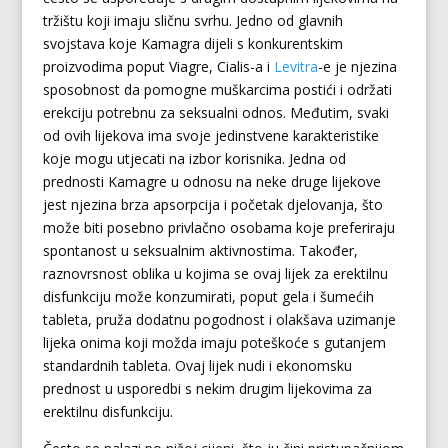
tržištu koji imaju sličnu svrhu. Jedno od glavnih
svojstava koje Kamagra dijeli s konkurentskim
proizvodima poput Viagre, Cialis-a i
Levitra
-e je njezina
sposobnost da pomogne muškarcima postići i održati
erekciju potrebnu za seksualni odnos. Međutim, svaki
od ovih lijekova ima svoje jedinstvene karakteristike
koje mogu utjecati na izbor korisnika. Jedna od
prednosti Kamagre u odnosu na neke druge lijekove
jest njezina brza apsorpcija i početak djelovanja, što
može biti posebno privlačno osobama koje preferiraju
spontanost u seksualnim aktivnostima. Također,
raznovrsnost oblika u kojima se ovaj lijek za erektilnu
disfunkciju može konzumirati, poput gela i šumećih
tableta, pruža dodatnu pogodnost i olakšava uzimanje
lijeka onima koji možda imaju poteškoće s gutanjem
standardnih tableta. Ovaj lijek nudi i ekonomsku
prednost u usporedbi s nekim drugim lijekovima za
erektilnu disfunkciju.