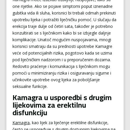
one rijetke. Ako se pojave simptomi poput iznenadne
gubitka vida ili sluha, korisnici bi trebali odmah prekinuti
upotrebu lijeka i potražiti liječničku pomoć. U slučaju da
erekcija traje dulje od četiri sata, također je potrebno
konzultirati se s liječnikom kako bi se izbjegle daljnje
komplikacije. Unatoč mogućim nuspojavama, mnogi
korisnici smatraju da su prednosti upotrebe Kamagre
veće od potencijalnih rizika, pogotovo kada se uzima
pod liječničkim nadzorom i u preporučenim dozama.
Redovito praćenje i komunikacija s liječnikom mogu
pomoći u minimiziranju rizika i osiguravanju sigurne i
učinkovite upotrebe ovog lijeka za poboljšanje
seksualne funkcije.
Kamagra u usporedbi s drugim
lijekovima za erektilnu
disfunkciju
Kamagra
, kao lijek za liječenje erektilne disfunkcije,
često se uspoređuje s drugim dostupnim lijekovima na